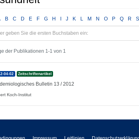
A
B
C
D
E
F
G
H
I
J
K
L
M
N
O
P
Q
R
e der Publikationen 1-1 von 1
2-04-02
Zeitschriftenartikel
demiologisches Bulletin 13 / 2012
ert Koch-Institut
edingungen
Impressum
Leitlinien
Datenschutzerklärun