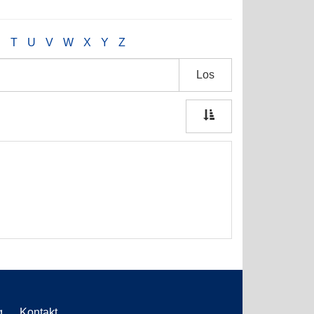
S
T
U
V
W
X
Y
Z
Los
g
Kontakt