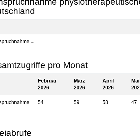
nspruchnahme physiotherapeutische
tschland
spruchnahme ...
amtzugriffe pro Monat
Februar
März
April
Mai
2026
2026
2026
202
nspruchnahme
54
59
58
47
eiabrufe