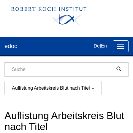
edoc
De
|
En
Umsch
der
Navig
Auflistung Arbeitskreis Blut nach Titel
Auflistung Arbeitskreis Blut
nach Titel