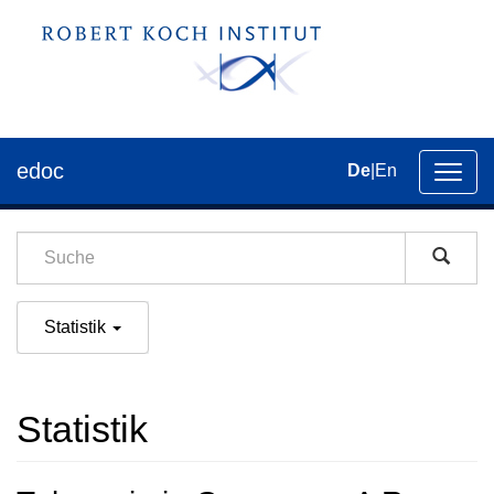
edoc
De
|
En
Umsch
der
Navig
Statistik
Statistik