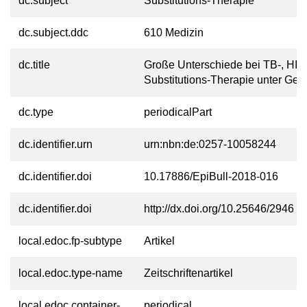
dc.subject
Substitutions-Therapie
dc.subject.ddc
610 Medizin
dc.title
Große Unterschiede bei TB-, HIV
Substitutions-Therapie unter Ge
dc.type
periodicalPart
dc.identifier.urn
urn:nbn:de:0257-10058244
dc.identifier.doi
10.17886/EpiBull-2018-016
dc.identifier.doi
http://dx.doi.org/10.25646/2946
local.edoc.fp-subtype
Artikel
local.edoc.type-name
Zeitschriftenartikel
local.edoc.container-
periodical