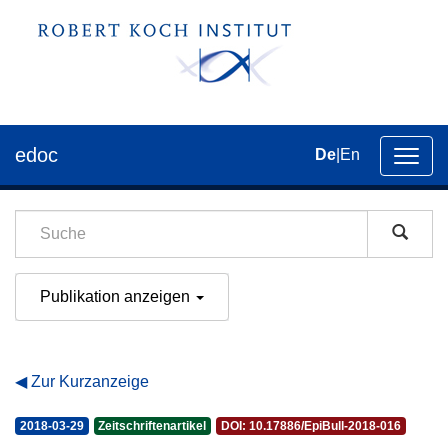
edoc
De
|
En
Umsch
der
Navig
Publikation anzeigen
Zur Kurzanzeige
2018-03-29
Zeitschriftenartikel
DOI: 10.17886/EpiBull-2018-016