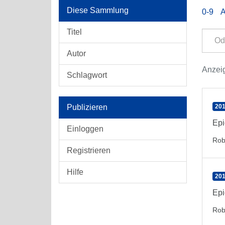
Diese Sammlung
0-9
Titel
Autor
Anzeig
Schlagwort
Publizieren
201
Epi
Einloggen
Rob
Registrieren
Hilfe
201
Epi
Rob