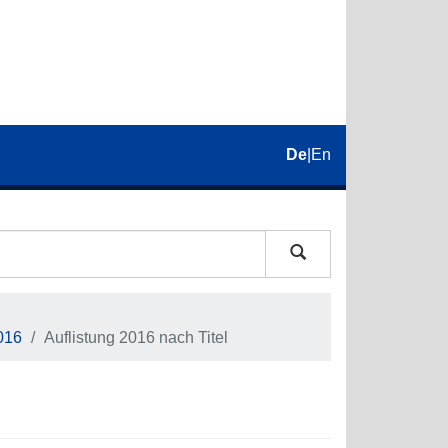
De
|
En
016
Auflistung 2016 nach Titel