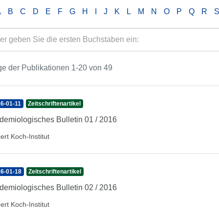
A
B
C
D
E
F
G
H
I
J
K
L
M
N
O
P
Q
R
e der Publikationen 1-20 von 49
6-01-11
Zeitschriftenartikel
demiologisches Bulletin 01 / 2016
ert Koch-Institut
6-01-18
Zeitschriftenartikel
demiologisches Bulletin 02 / 2016
ert Koch-Institut