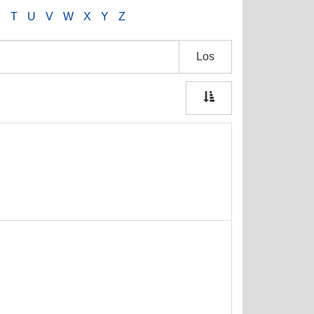
S
T
U
V
W
X
Y
Z
Los