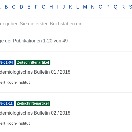
A
B
C
D
E
F
G
H
I
J
K
L
M
N
O
P
Q
R
e der Publikationen 1-20 von 49
8-01-04
Zeitschriftenartikel
demiologisches Bulletin 01 / 2018
ert Koch-Institut
8-01-11
Zeitschriftenartikel
demiologisches Bulletin 02 / 2018
ert Koch-Institut