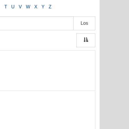
S
T
U
V
W
X
Y
Z
Los