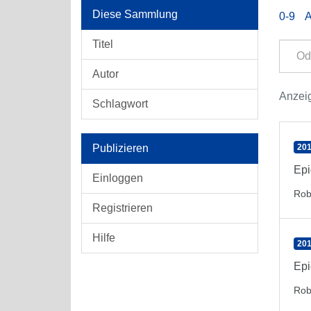
Diese Sammlung
0-9
Titel
Autor
Anzeig
Schlagwort
Publizieren
201
Epi
Einloggen
Rob
Registrieren
Hilfe
201
Epi
Rob