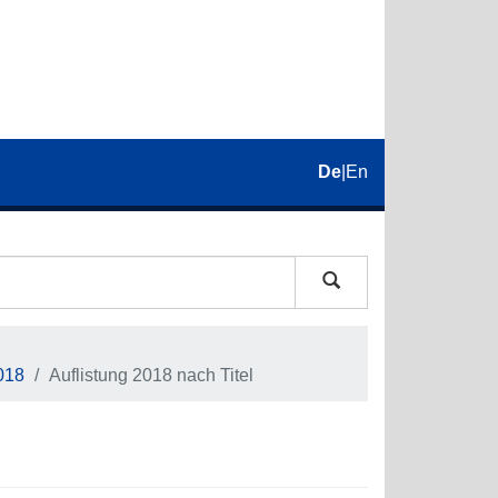
De
|
En
018
Auflistung 2018 nach Titel