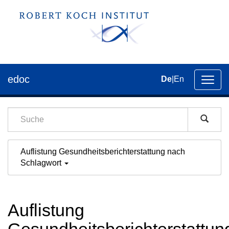
edoc
De
|
En
Umsch
der
Navig
Auflistung Gesundheitsberichterstattung nach
Schlagwort
Auflistung