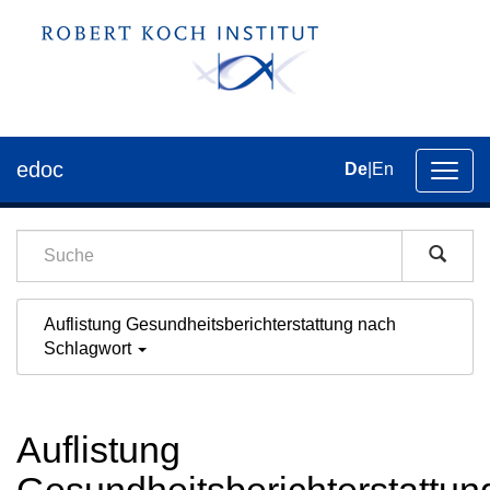
edoc
De
|
En
Umsch
der
Navig
Auflistung Gesundheitsberichterstattung nach
Schlagwort
Auflistung