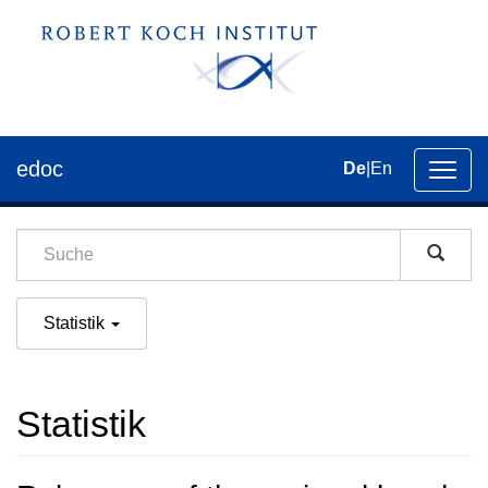
edoc
De
|
En
Umsch
der
Navig
Statistik
Statistik