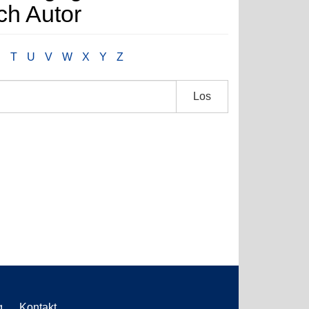
h Autor
S
T
U
V
W
X
Y
Z
Los
g
Kontakt