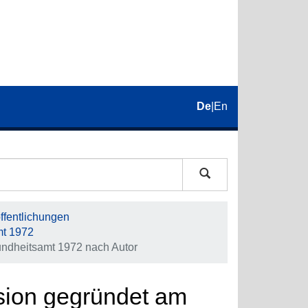
De
|
En
fentlichungen
mt 1972
ndheitsamt 1972 nach Autor
sion gegründet am