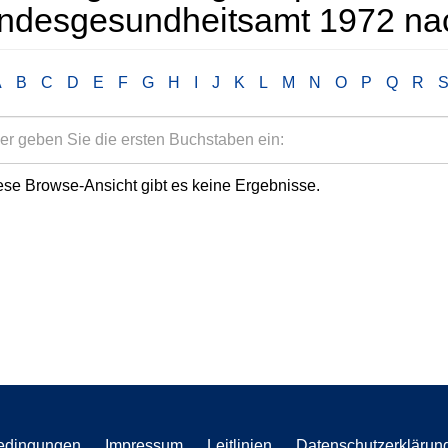
ndesgesundheitsamt 1972 nac
A
B
C
D
E
F
G
H
I
J
K
L
M
N
O
P
Q
R
ese Browse-Ansicht gibt es keine Ergebnisse.
edingungen
Impressum
Leitlinien
Datenschutzerklärun