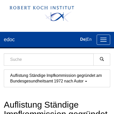
edoc
De
|
En
Umsch
der
Navig
Auflistung Ständige Impfkommission gegründet am
Bundesgesundheitsamt 1972 nach Autor
Auflistung Ständige