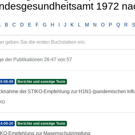
ndesgesundheitsamt 1972 nac
A
B
C
D
E
F
G
H
I
J
K
L
M
N
O
P
Q
R
e der Publikationen 28-47 von 57
0-08-09
Berichte und sonstige Texte
knahme der STIKO-Empfehlung zur H1N1-(pandemischen Influ
IKO
4-09-20
Berichte und sonstige Texte
KO-Empfehlung zur Masernschutzimpfung