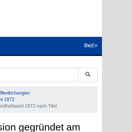
De
|
En
fentlichungen
mt 1972
ndheitsamt 1972 nach Titel
sion gegründet am