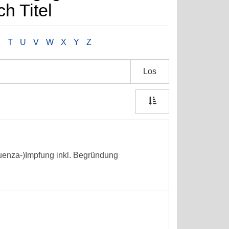
h Titel
S
T
U
V
W
X
Y
Z
Los
enza-)Impfung inkl. Begründung