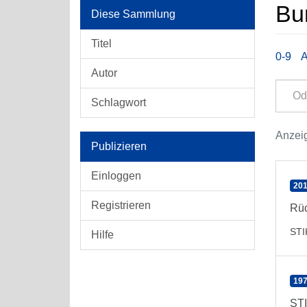
Bu
Diese Sammlung
Titel
0-9
Autor
Schlagwort
Anzeig
Publizieren
Einloggen
201
Registrieren
Rüc
ST
Hilfe
197
STI