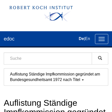
edoc
De
|
En
Umsch
der
Navig
Auflistung Ständige Impfkommission gegründet am
Bundesgesundheitsamt 1972 nach Titel
Auflistung Ständige