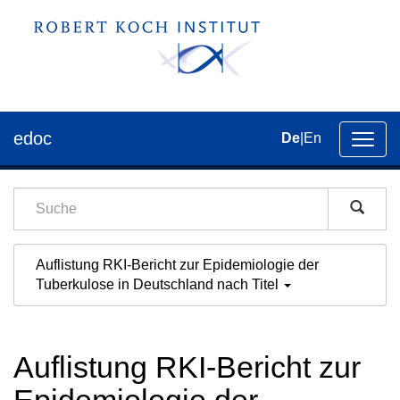
edoc
De
|
En
Umsch
der
Navig
Auflistung RKI-Bericht zur Epidemiologie der
Tuberkulose in Deutschland nach Titel
Auflistung RKI-Bericht zur