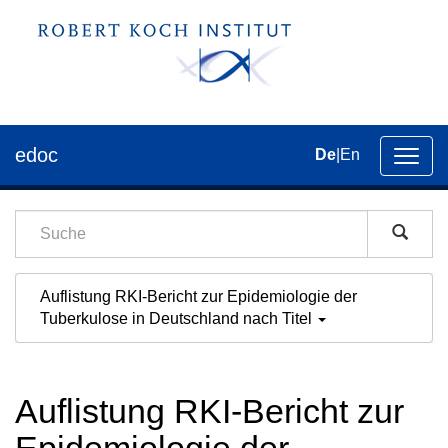
edoc
De
|
En
Umsch
der
Navig
Auflistung RKI-Bericht zur Epidemiologie der
Tuberkulose in Deutschland nach Titel
Auflistung RKI-Bericht zur