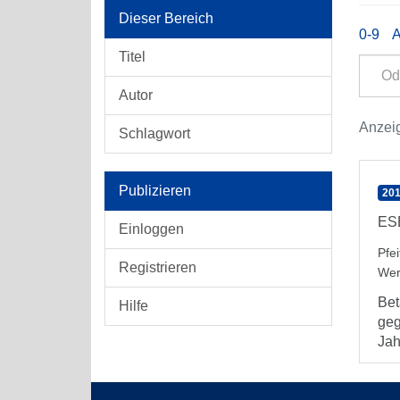
Dieser Bereich
0-9
Titel
Autor
Anzeig
Schlagwort
Publizieren
201
ESB
Einloggen
Pfe
Registrieren
Wer
Bet
Hilfe
geg
Jah