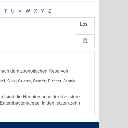
S
T
U
V
W
X
Y
Z
Los
 nach dem zoonotischen Reservoir
kel, Silke
;
Guerra, Beatriz
;
Fischer, Jennie
;
n) sind die Hauptursache der Resistenz
nterobacteriaceae. In den letzten zehn