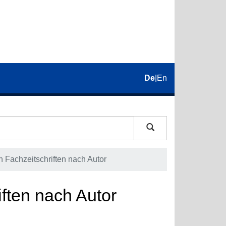
De
|
En
in Fachzeitschriften nach Autor
iften nach Autor