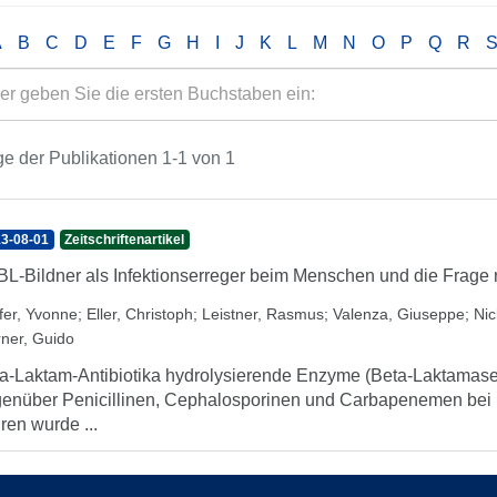
A
B
C
D
E
F
G
H
I
J
K
L
M
N
O
P
Q
R
e der Publikationen 1-1 von 1
3-08-01
Zeitschriftenartikel
L-Bildner als Infektionserreger beim Menschen und die Frage
ifer, Yvonne
;
Eller, Christoph
;
Leistner, Rasmus
;
Valenza, Giuseppe
;
Nic
ner, Guido
a-Laktam-Antibiotika hydrolysierende Enzyme (Beta-Laktamase
enüber Penicillinen, Cephalosporinen und Carbapenemen bei E
ren wurde ...