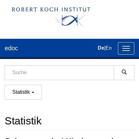
edoc
De
|
En
Umsch
der
Navig
Statistik
Statistik