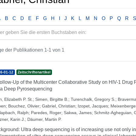
A
B
C
D
E
F
G
H
I
J
K
L
M
N
O
P
Q
R
e der Publikationen 1-1 von 1
6-01-12
Zeitschriftenartikel
ollow-Up of the Multicenter Collaborative Study on HIV-1 Drug
ra Deep Pyrosequencing
, Elizabeth P. St.
;
Simen, Birgitte B.
;
Turenchalk, Gregory S.
;
Braverma
oen
;
Bouchez, Olivier
;
Gabriel, Christian
;
Izopet, Jacques
;
Meixenberger
lapbach, Ralph
;
Paredes, Roger
;
Sakwa, James
;
Schmitz-Agheguian, 
zner, Karin J.
;
Däumer, Martin P.
kground: Ultra deep sequencing is of increasing use not only in 