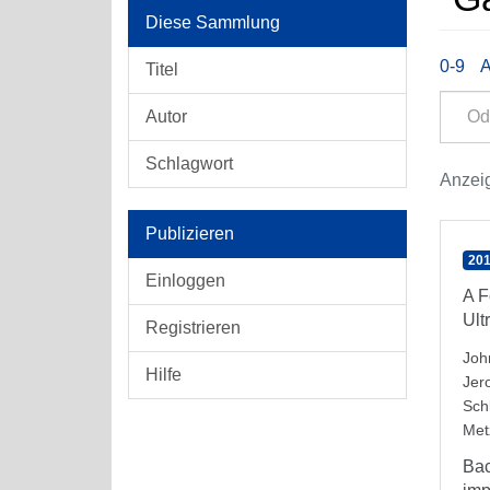
Diese Sammlung
0-9
Titel
Autor
Schlagwort
Anzeig
Publizieren
201
Einloggen
A F
Ult
Registrieren
John
Hilfe
Jer
Sch
Met
Bac