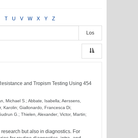
S
T
U
V
W
X
Y
Z
Los
 Resistance and Tropism Testing Using 454
n, Michael S.
;
Abbate, Isabella
;
Aerssens,
, Karolin
;
Giallonardo, Francesca Di
;
Gudrun G.
;
Thielen, Alexander
;
Victor, Martin
;
research but also in diagnostics. For