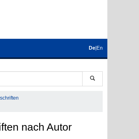
De
|
En
schriften
iften nach Autor