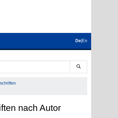
De
|
En
schriften
iften nach Autor