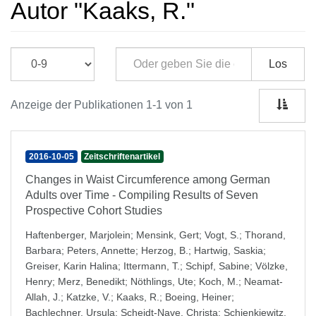
Autor "Kaaks, R."
Los
Anzeige der Publikationen 1-1 von 1
2016-10-05
Zeitschriftenartikel
Changes in Waist Circumference among German
Adults over Time - Compiling Results of Seven
Prospective Cohort Studies
Haftenberger, Marjolein
;
Mensink, Gert
;
Vogt, S.
;
Thorand,
Barbara
;
Peters, Annette
;
Herzog, B.
;
Hartwig, Saskia
;
Greiser, Karin Halina
;
Ittermann, T.
;
Schipf, Sabine
;
Völzke,
Henry
;
Merz, Benedikt
;
Nöthlings, Ute
;
Koch, M.
;
Neamat-
Allah, J.
;
Katzke, V.
;
Kaaks, R.
;
Boeing, Heiner
;
Bachlechner, Ursula
;
Scheidt-Nave, Christa
;
Schienkiewitz,