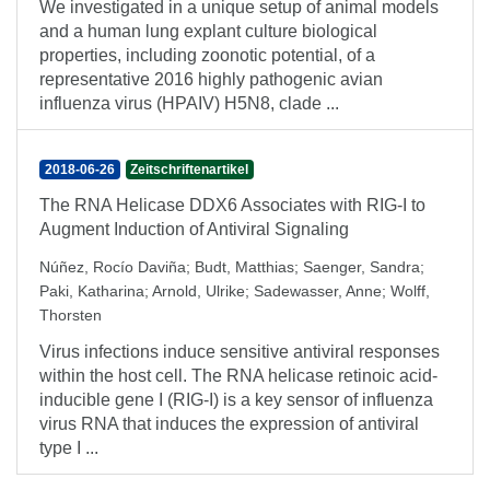
We investigated in a unique setup of animal models
and a human lung explant culture biological
properties, including zoonotic potential, of a
representative 2016 highly pathogenic avian
influenza virus (HPAIV) H5N8, clade ...
2018-06-26
Zeitschriftenartikel
The RNA Helicase DDX6 Associates with RIG-I to
Augment Induction of Antiviral Signaling
Núñez, Rocío Daviña
;
Budt, Matthias
;
Saenger, Sandra
;
Paki, Katharina
;
Arnold, Ulrike
;
Sadewasser, Anne
;
Wolff,
Thorsten
Virus infections induce sensitive antiviral responses
within the host cell. The RNA helicase retinoic acid-
inducible gene I (RIG-I) is a key sensor of influenza
virus RNA that induces the expression of antiviral
type I ...