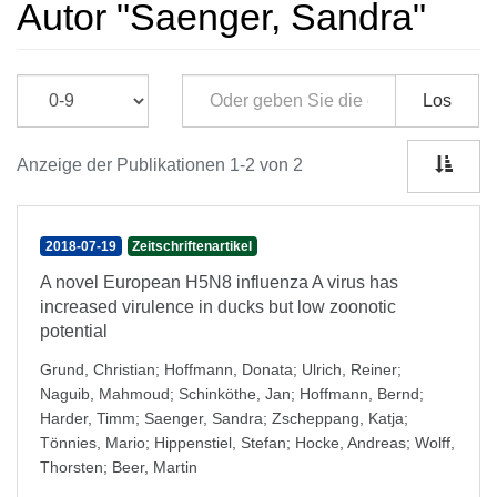
Autor "Saenger, Sandra"
Los
Anzeige der Publikationen 1-2 von 2
2018-07-19
Zeitschriftenartikel
A novel European H5N8 influenza A virus has
increased virulence in ducks but low zoonotic
potential
Grund, Christian
;
Hoffmann, Donata
;
Ulrich, Reiner
;
Naguib, Mahmoud
;
Schinköthe, Jan
;
Hoffmann, Bernd
;
Harder, Timm
;
Saenger, Sandra
;
Zscheppang, Katja
;
Tönnies, Mario
;
Hippenstiel, Stefan
;
Hocke, Andreas
;
Wolff,
Thorsten
;
Beer, Martin