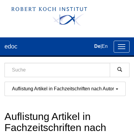
edoc
De
|
En
Umsch
der
Navig
Auflistung Artikel in Fachzeitschriften nach Autor
Auflistung Artikel in
Fachzeitschriften nach