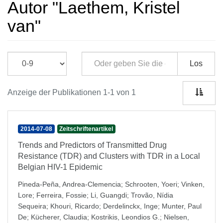
Autor "Laethem, Kristel
van"
Los
Anzeige der Publikationen 1-1 von 1
2014-07-08
Zeitschriftenartikel
Trends and Predictors of Transmitted Drug
Resistance (TDR) and Clusters with TDR in a Local
Belgian HIV-1 Epidemic
Pineda-Peña, Andrea-Clemencia
;
Schrooten, Yoeri
;
Vinken,
Lore
;
Ferreira, Fossie
;
Li, Guangdi
;
Trovão, Nídia
Sequeira
;
Khouri, Ricardo
;
Derdelinckx, Inge
;
Munter, Paul
De
;
Kücherer, Claudia
;
Kostrikis, Leondios G.
;
Nielsen,