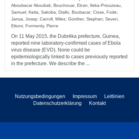
Aboubacar Aboubak
;
Bouchouar, Etran
;
Ileka-Priouzeau,
Samuel
;
Keita, Sakoba
;
Diallo, Boubacar
;
Cisse, Fode
;
Jansa, Josep
;
Carroll, Miles
;
Günther, Stephan
;
Severi,
Ettore
;
Formenty, Pierre
On 11 May 2015, the Dubréka prefecture, Guinea,
reported nine laboratory-confirmed cases of Ebola
virus disease (EVD). None could be
epidemiologically linked to cases previously reported
in the prefecture. We describe the ...
Nutzungsbedingungen
Impressum
Leitlinien
Datenschutzerklärung
Kontakt