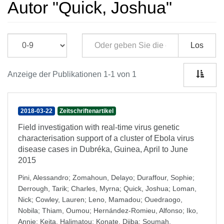
Autor "Quick, Joshua"
Los
Anzeige der Publikationen 1-1 von 1
2018-03-22
Zeitschriftenartikel
Field investigation with real-time virus genetic
characterisation support of a cluster of Ebola virus
disease cases in Dubréka, Guinea, April to June
2015
Pini, Alessandro
;
Zomahoun, Delayo
;
Duraffour, Sophie
;
Derrough, Tarik
;
Charles, Myrna
;
Quick, Joshua
;
Loman,
Nick
;
Cowley, Lauren
;
Leno, Mamadou
;
Ouedraogo,
Nobila
;
Thiam, Oumou
;
Hernández-Romieu, Alfonso
;
Iko,
Annie
;
Keita, Halimatou
;
Konate, Djiba
;
Soumah,