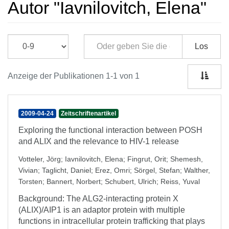
Autor "Iavnilovitch, Elena"
Los
Anzeige der Publikationen 1-1 von 1
2009-04-24
Zeitschriftenartikel
Exploring the functional interaction between POSH
and ALIX and the relevance to HIV-1 release
Votteler, Jörg
;
Iavnilovitch, Elena
;
Fingrut, Orit
;
Shemesh,
Vivian
;
Taglicht, Daniel
;
Erez, Omri
;
Sörgel, Stefan
;
Walther,
Torsten
;
Bannert, Norbert
;
Schubert, Ulrich
;
Reiss, Yuval
Background: The ALG2-interacting protein X
(ALIX)/AIP1 is an adaptor protein with multiple
functions in intracellular protein trafficking that plays