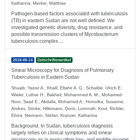
Katharina
;
Merker, Matthias
Pathogen-based factors associated with tuberculosis
(TB) in eastern Sudan are not well defined. We
investigated genetic diversity, drug resistance, and
possible transmission clusters of Mycobacterium
tuberculosis complex ...
2018-06-14
Zeitschriftenartikel
Smear Microscopy for Diagnosis of Pulmonary
Tuberculosis in Eastern Sudan
Shuaib, Yassir A.
;
Khalil, Eltahir A. G.
;
Schaible, Ulrich E.
;
Wieler, Lothar H.
;
Bakheit, Mohammed A. M.
;
Mohamed-
Noor, Saad E.
;
Abdalla, Mohamed A.
;
Homolka, Susanne
;
Andres, Sönke
;
Hillemann, Doris
;
Lonnroth, Knut
;
Richter,
Elvira
;
Niemann, Stefan
;
Kranzer, Katharina
Background. In Sudan, tuberculosis diagnosis
largely relies on clinical symptoms and smear
microscopy as in many other low- and middle-income