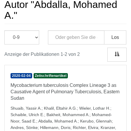
Autor "Abdalla, Mohamed
A."
Los
Anzeige der Publikationen 1-2 von 2
2020-02-04
Zeitschriftenartikel
Mycobacterium tuberculosis Complex Lineage 3 as
Causative Agent of Pulmonary Tuberculosis, Eastern
Sudan
Shuaib, Yassir A.
;
Khalil, Eltahir A.G.
;
Wieler, Lothar H.
;
Schaible, Ulrich E.
;
Bakheit, Mohammed A.
;
Mohamed-
Noor, Saad E.
;
Abdalla, Mohamed A.
;
Kerubo, Glennah
;
Andres, Sönke
;
Hillemann, Doris
;
Richter, Elvira
;
Kranzer,