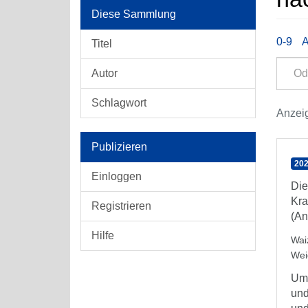
Diese Sammlung
0-9
Titel
Autor
Schlagwort
Anzeig
Publizieren
202
Einloggen
Die
Kra
Registrieren
(An
Hilfe
Wai
Wei
Um 
und