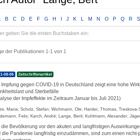
A
B
C
D
E
F
G
H
I
J
K
L
M
N
O
P
Q
R
e der Publikationen 1-1 von 1
1-08-06
Zeitschriftenartikel
 Impfung gegen COVID-19 in Deutschland zeigt eine hohe Wir
nkheitslast und Sterbefälle
alyse der Impfeffekte im Zeitraum Januar bis Juli 2021)
ze, Maria
;
Scholz, Stefan
;
Wichmann, Ole
;
Harder, Thomas
;
Treskova-
demann, Felix
;
Karch, André
;
Lange, Berit
;
Kuhlmann, Alexander
;
Jäger
die Bevölkerung vor den akuten und langfristigen Auswirkunge
 die Pandemie langfristig einzudämmen, sind zum einen nic