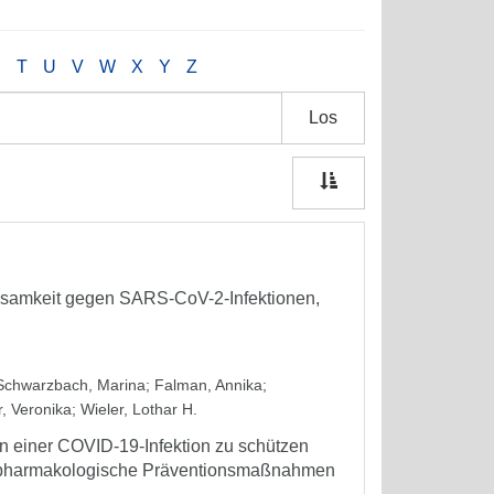
S
T
U
V
W
X
Y
Z
Los
ksamkeit gegen SARS-CoV-2-Infektionen,
Schwarzbach, Marina
;
Falman, Annika
;
, Veronika
;
Wieler, Lothar H.
n einer COVID-19-Infektion zu schützen
ht-pharmakologische Präventionsmaßnahmen