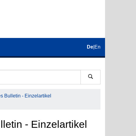
De
|
En
 Bulletin - Einzelartikel
etin - Einzelartikel