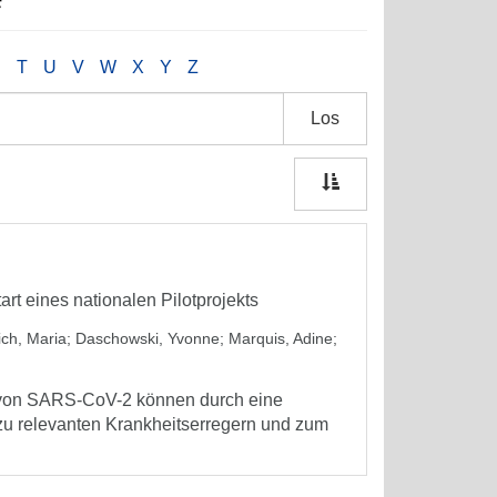
S
T
U
V
W
X
Y
Z
Los
 eines nationalen Pilotprojekts
ch, Maria
;
Daschowski, Yvonne
;
Marquis, Adine
;
g von SARS-CoV-2 können durch eine
zu relevanten Krankheitserregern und zum