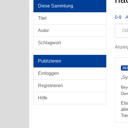
Diese Sammlung
0-9
Titel
Autor
Schlagwort
Anzeig
Publizieren
202
Einloggen
„Sy
Registrieren
Bey
Die
Hilfe
Eta
abw
Tre