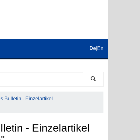
De
|
En
 Bulletin - Einzelartikel
etin - Einzelartikel
"