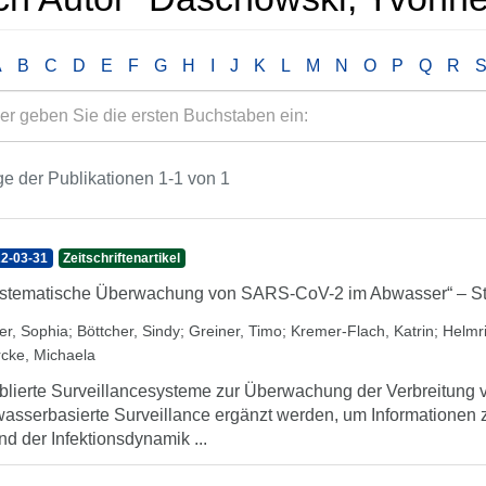
A
B
C
D
E
F
G
H
I
J
K
L
M
N
O
P
Q
R
e der Publikationen 1-1 von 1
2-03-31
Zeitschriftenartikel
stematische Überwachung von SARS-CoV-2 im Abwasser“ – Start
er, Sophia
;
Böttcher, Sindy
;
Greiner, Timo
;
Kremer-Flach, Katrin
;
Helmri
rcke, Michaela
blierte Surveillancesysteme zur Überwachung der Verbreitun
asserbasierte Surveillance ergänzt werden, um Informationen 
nd der Infektionsdynamik ...