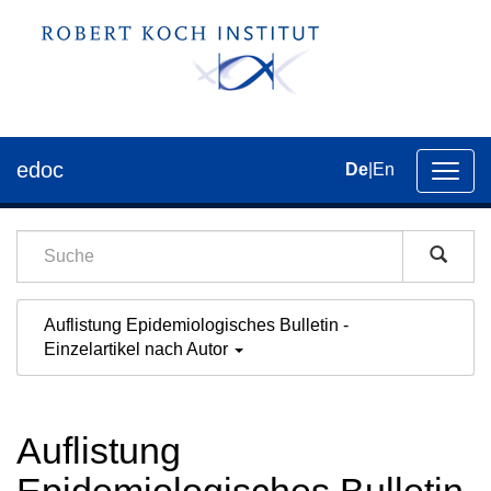
edoc
De
|
En
Umsch
der
Navig
Auflistung Epidemiologisches Bulletin -
Einzelartikel nach Autor
Auflistung