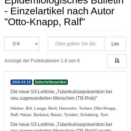
Epidemiologisches Bulletin
- Einzelartikel nach Autor
"Otto-Knapp, Ralf"
Los
Anzeige der Publikationen 1-6 von 6
2026-03-19
Zeitschriftenartikel
Die neue S3-Leitlinie „Tuberkuloseprävention bei
neu zugewanderten Menschen (TB-Risk)“
Häcker, Brit
;
Lange, Berit
;
Heinsohn, Torben
;
Otto-Knapp,
Ralf
;
Hauer, Barbara
;
Bauer, Torsten
;
Schaberg, Tom
Die neue S3-Leitlinie „Tuberkuloseprävention bei
neu zugewanderten Menschen (TB-Risk)“ wurde