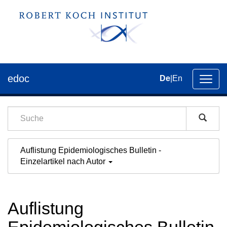
edoc
De
|
En
Umsch
der
Navig
Auflistung Epidemiologisches Bulletin -
Einzelartikel nach Autor
Auflistung