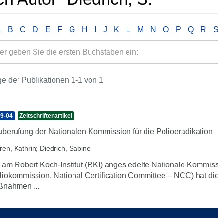
A
B
C
D
E
F
G
H
I
J
K
L
M
N
O
P
Q
R
e der Publikationen 1-1 von 1
9-04
Zeitschriftenartikel
berufung der Nationalen Kommission für die Polioeradikation
ren, Kathrin
;
Diedrich, Sabine
 am Robert Koch-Institut (RKI) angesiedelte Nationale Kommissi
liokommission, National Certification Committee – NCC) hat die
nahmen ...