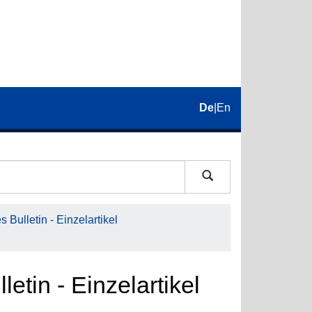
De
|
En
 Bulletin - Einzelartikel
etin - Einzelartikel