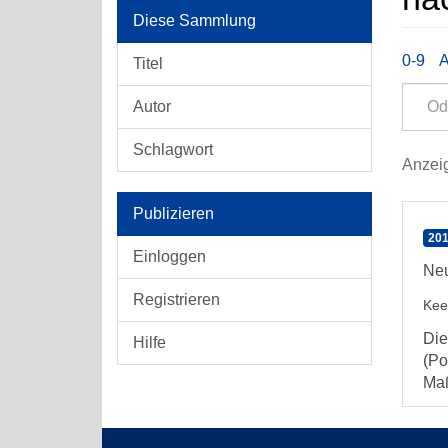
Diese Sammlung
0-9
Titel
Autor
Schlagwort
Anzeig
Publizieren
201
Einloggen
Neu
Registrieren
Kee
Die
Hilfe
(Po
Maß