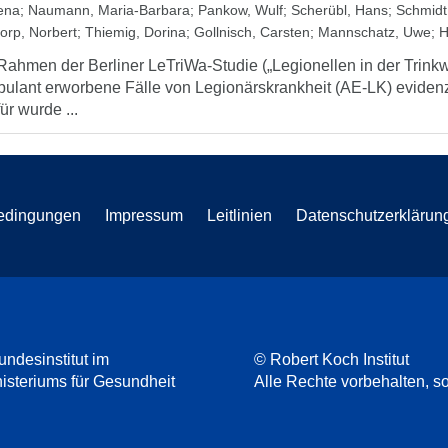
ena
;
Naumann, Maria-Barbara
;
Pankow, Wulf
;
Scherübl, Hans
;
Schmidt
torp, Norbert
;
Thiemig, Dorina
;
Gollnisch, Carsten
;
Mannschatz, Uwe
;
H
Rahmen der Berliner LeTriWa-Studie („Legionellen in der Trinkwa
ulant erworbene Fälle von Legionärskrankheit (AE-LK) evidenzb
ür wurde ...
edingungen
Impressum
Leitlinien
Datenschutzerklärun
undesinstitut im
© Robert Koch Institut
steriums für Gesundheit
Alle Rechte vorbehalten, so