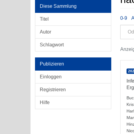
Diese Sammlung
0-9
Titel
Autor
Schlagwort
Anzeig
Publizieren
202
Einloggen
Inf
Erg
Registrieren
Buc
Hilfe
Kris
Har
Mar
Hin
Nico