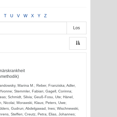
S
T
U
V
W
X
Y
Z
Los
närskrankheit
nmethodik)
andowsky, Marina M.
;
Reber, Franziska
;
Adler,
 Yvonne
;
Stemmler, Fabian
;
Gagell, Corinna
;
reas
;
Schmidt, Silvia
;
Geuß-Fosu, Ute
;
Hänel,
, Nicolai
;
Morawski, Klaus
;
Peters, Uwe
;
dders, Gudrun
;
Abdelgawad, Ines
;
Wischnewski,
rens, Steffen
;
Creutz, Petra
;
Elias, Johannes
;