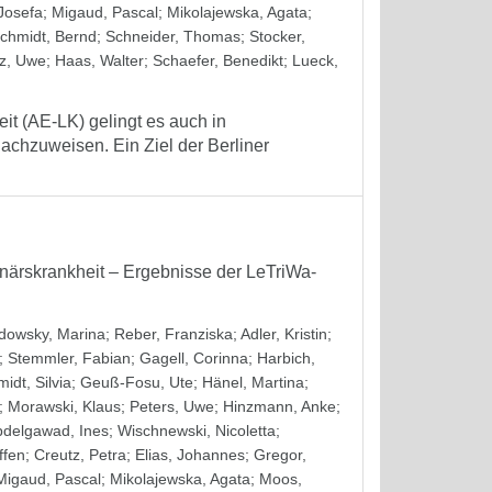
Josefa
;
Migaud, Pascal
;
Mikolajewska, Agata
;
chmidt, Bernd
;
Schneider, Thomas
;
Stocker,
z, Uwe
;
Haas, Walter
;
Schaefer, Benedikt
;
Lueck,
t (AE-LK) gelingt es auch in
 nachzuweisen. Ein Ziel der Berliner
närskrankheit – Ergebnisse der LeTriWa-
dowsky, Marina
;
Reber, Franziska
;
Adler, Kristin
;
;
Stemmler, Fabian
;
Gagell, Corinna
;
Harbich,
idt, Silvia
;
Geuß-Fosu, Ute
;
Hänel, Martina
;
;
Morawski, Klaus
;
Peters, Uwe
;
Hinzmann, Anke
;
bdelgawad, Ines
;
Wischnewski, Nicoletta
;
ffen
;
Creutz, Petra
;
Elias, Johannes
;
Gregor,
Migaud, Pascal
;
Mikolajewska, Agata
;
Moos,