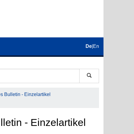
De
|
En
 Bulletin - Einzelartikel
etin - Einzelartikel