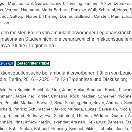
gor, Martina
;
Kahl, Stefan
;
Kahnert, Henning
;
Kimmel, Viktor
;
Lehmke, 
s, Verena
;
Naumann, Maria-Barbara
;
Pankow, Wulf
;
Scherübl, Hans
;
S
tmut
;
Suttorp, Norbert
;
Thiemig, Dorina
;
Gollnisch, Carsten
;
Mannschat
stian
 den meisten Fällen von ambulant erworbener Legionärskrankhei
ernationalen Studien nicht, die verantwortliche Infektionsquelle
riWa-Studie („Legionellen ...
2-07-14
Zeitschriftenartikel
ektionsquellensuche bei ambulant erworbenen Fällen von Legio
die; Berlin, 2016 – 2020 – Teil 2 (Ergebnisse und Diskussion)
feld, Ann-Sophie
;
Buchholz, Udo
;
Jahn, Heiko
;
Brodhun, Bonita
;
Lewan
hmann, Jaqueline
;
Förster, Christina
;
Koch, Madlen
;
Schreiner, Yvonne
th
;
Petzold, Markus
;
Bärwolff, Sina
;
Schilling, Birte
;
Beyer, Andreas
;
Schm
scheid, Patrick
;
Schumacher, Jakob
;
Murajda, Lukas
;
Savaskan, Nicolai
zing, Raimund
;
Bednarz, Eva
;
Siedentopf, Thomas
;
Widders, Gudrun
;
A
chneid, Irina
;
Atmowihardjo, Iskandar
;
Arastéh, Keikawus
;
Behrens, Ste
tina
;
Kahl, Stefan
;
Kahnert, Henning
;
Kimmel, Viktor
;
Lehmke, Josefa
;