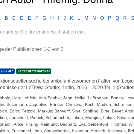
A
B
C
D
E
F
G
H
I
J
K
L
M
N
O
P
Q
R
e der Publikationen 1-2 von 2
2-07-07
Zeitschriftenartikel
ektionsquellensuche bei ambulant erworbenen Fällen von Legio
ebnisse der LeTriWa-Studie; Berlin, 2016 – 2020 Teil 1 (Studie
hholz, Udo
;
Lehfeld, Ann-Sophie
;
Jahn, Heiko J.
;
Brodhun, Bonita
;
Lew
tin
;
Bochmann, Jaqueline
;
Förster, Christina
;
Koch, Madlen
;
Schreiner,
bich, Edith
;
Petzold, Markus
;
Bärwolff, Sina
;
Schilling, Birte
;
Beyer, And
tina
;
Larscheid, Patrick
;
Schumacher, Jakob
;
Murajda, Lukas
;
Savaskan
zmann, Anke
;
Pitzing, Raimund
;
Bednarz, Eva
;
Seidentopf, Thomas
;
Wi
letta
;
Zuschneid, Irina
;
Atmowihardjo, Iskandar
;
Arastéh, Keikawus
;
Beh