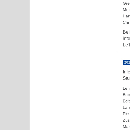
Gre
Moo
Har
Chri
Bei
int
LeT
202
Inf
Stu
Leh
Boc
Edi
Lar
Pit
Zus
Mar