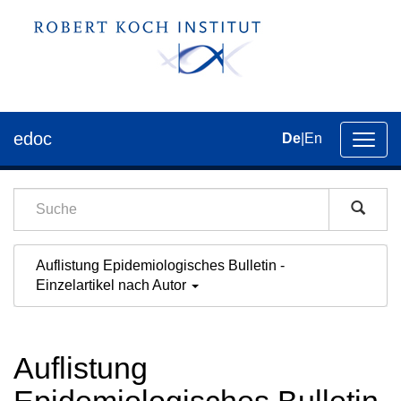
edoc
De
|
En
Umsch
der
Navig
Auflistung Epidemiologisches Bulletin -
Einzelartikel nach Autor
Auflistung