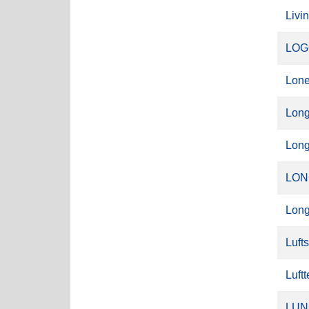
Livi
LOG
Lone
Lon
Long
LON
Long
Luft
Luft
LUN