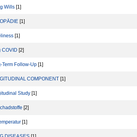
ng Wills
[1]
OPÄDIE
[1]
liness
[1]
g COVID
[2]
-Term Follow-Up
[1]
GITUDINAL COMPONENT
[1]
itudinal Study
[1]
schadstoffe
[2]
temperatur
[1]
G DISEASES
[1]