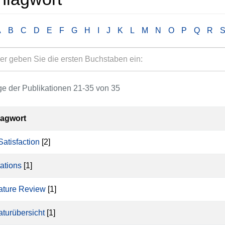
A
B
C
D
E
F
G
H
I
J
K
L
M
N
O
P
Q
R
e der Publikationen 21-35 von 35
lagwort
Satisfaction
[2]
tations
[1]
rature Review
[1]
raturübersicht
[1]