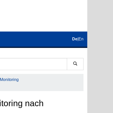
De
|
En
 Monitoring
itoring nach