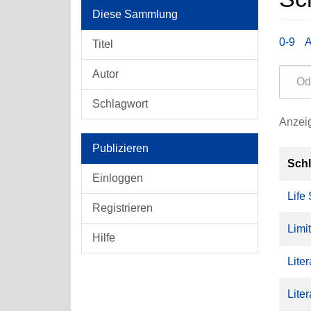
Diese Sammlung
0-9
Titel
Autor
Schlagwort
Anzeig
Publizieren
Sch
Einloggen
Life 
Registrieren
Limi
Hilfe
Lite
Lite