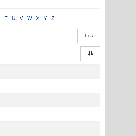
S
T
U
V
W
X
Y
Z
Los