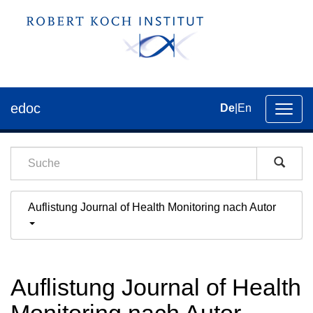
edoc
De
|
En
Umsch
der
Navig
Auflistung Journal of Health Monitoring nach Autor
Auflistung Journal of Health