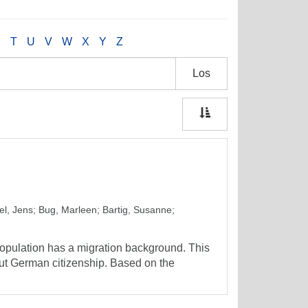
S
T
U
V
W
X
Y
Z
Los
l, Jens
;
Bug, Marleen
;
Bartig, Susanne
;
opulation has a migration background. This
out German citizenship. Based on the