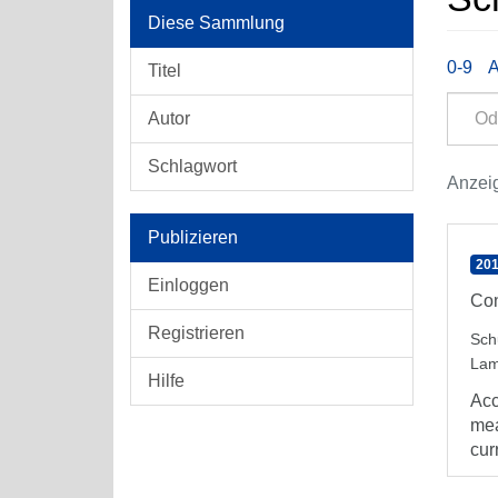
Diese Sammlung
0-9
Titel
Autor
Schlagwort
Anzeig
Publizieren
201
Einloggen
Con
Registrieren
Sch
Lam
Hilfe
Acc
mea
curr