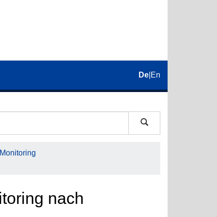
De
|
En
 Monitoring
itoring nach