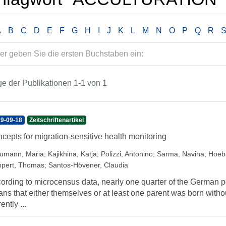
A
B
C
D
E
F
G
H
I
J
K
L
M
N
O
P
Q
R
e der Publikationen 1-1 von 1
9-09-18
Zeitschriftenartikel
cepts for migration-sensitive health monitoring
umann, Maria
;
Kajikhina, Katja
;
Polizzi, Antonino
;
Sarma, Navina
;
Hoebe
pert, Thomas
;
Santos-Hövener, Claudia
ording to microcensus data, nearly one quarter of the German p
ns that either themselves or at least one parent was born with
ently ...