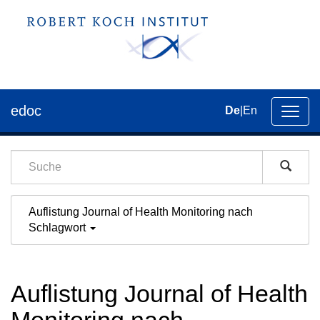
edoc
De
|
En
Umsch
der
Navig
Auflistung Journal of Health Monitoring nach
Schlagwort
Auflistung Journal of Health