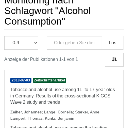
Monitoring nach
Schlagwort "Alcohol
Consumption"
Los
Anzeige der Publikationen 1-1 von 1
2018-07-03
Zeitschriftenartikel
Tobacco and alcohol use among 11- to 17-year-olds
in Germany. Results of the cross-sectional KiGGS
Wave 2 study and trends
Zeiher, Johannes
;
Lange, Cornelia
;
Starker, Anne
;
Lampert, Thomas
;
Kuntz, Benjamin
Tobacco and alcohol use are among the leading