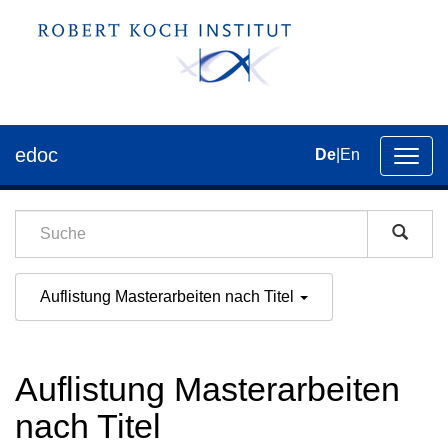
edoc
De
|
En
Umsch
der
Navig
Auflistung Masterarbeiten nach Titel
Auflistung Masterarbeiten
nach Titel