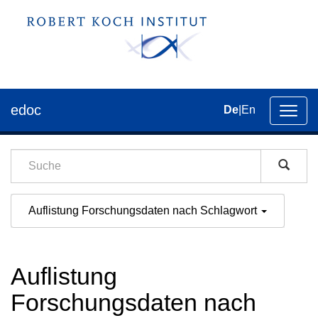
edoc
De
|
En
Umsch
der
Navig
Auflistung Forschungsdaten nach Schlagwort
Auflistung
Forschungsdaten nach