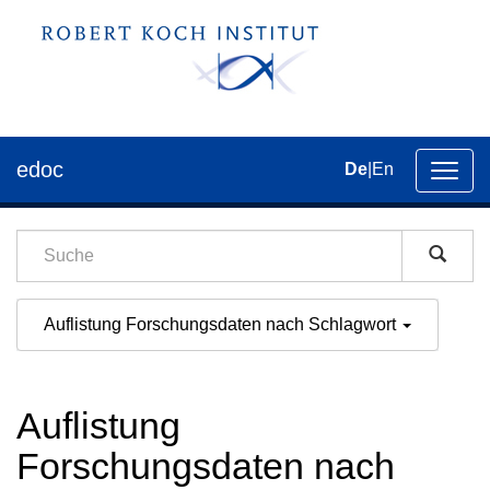
edoc
De
|
En
Umsch
der
Navig
Auflistung Forschungsdaten nach Schlagwort
Auflistung
Forschungsdaten nach