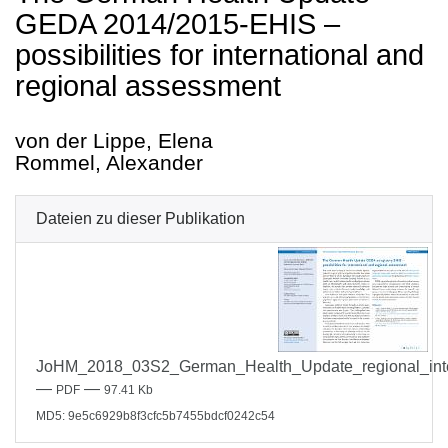
GEDA 2014/2015-EHIS –
possibilities for international and
regional assessment
von der Lippe, Elena
Rommel, Alexander
Dateien zu dieser Publikation
JoHM_2018_03S2_German_Health_Update_regional_inter
—
—
PDF
97.41 Kb
MD5: 9e5c6929b8f3cfc5b7455bdcf0242c54