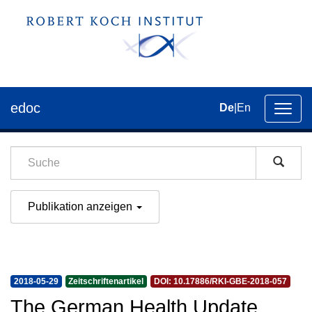
edoc
De
|
En
Umsch
der
Navig
Publikation anzeigen
2018-05-29
Zeitschriftenartikel
DOI: 10.17886/RKI-GBE-2018-057
The German Health Update