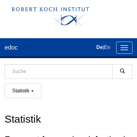
edoc
De
|
En
Umsch
der
Navig
Statistik
Statistik