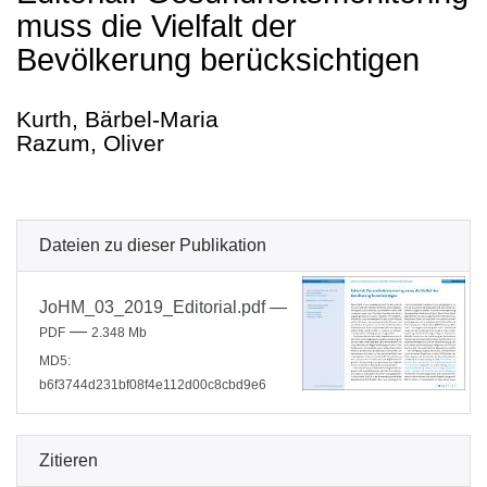
muss die Vielfalt der
Bevölkerung berücksichtigen
Kurth, Bärbel-Maria
Razum, Oliver
Dateien zu dieser Publikation
JoHM_03_2019_Editorial.pdf
—
—
PDF
2.348 Mb
MD5:
b6f3744d231bf08f4e112d00c8cbd9e6
Zitieren