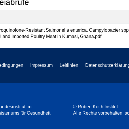
eiabrufe
roquinolone-Resistant Salmonella enterica, Campylobacter spp.,
l and Imported Poultry Meat in Kumasi, Ghana.pdf
edingungen
Impressum
Leitlinien
Datenschutzerklärun
undesinstitut im
© Robert Koch Institut
steriums für Gesundheit
Alle Rechte vorbehalten, so