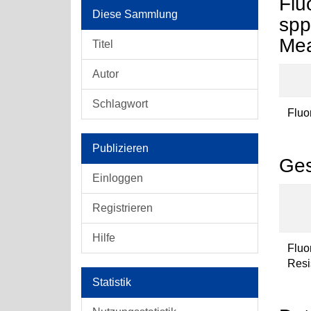
Flu
Diese Sammlung
spp
Mea
Titel
Autor
Schlagwort
Fluo
Publizieren
Ges
Einloggen
Registrieren
Hilfe
Fluo
Resis
Statistik