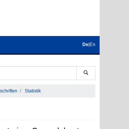
De
|
En
schriften
Statistik