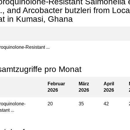
oroquinolone-Resistant Salmonella 
., and Arcobacter butzleri from Loca
t in Kumasi, Ghana
roquinolone-Resistant ...
amtzugriffe pro Monat
Februar
März
April
2026
2026
2026
roquinolone-
20
35
42
tant ...