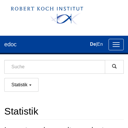
edoc
De
|
En
Umsch
der
Navig
Statistik
Statistik