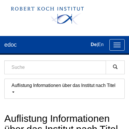
edoc
De
|
En
Umsch
der
Navig
Auflistung Informationen über das Institut nach Titel
Auflistung Informationen