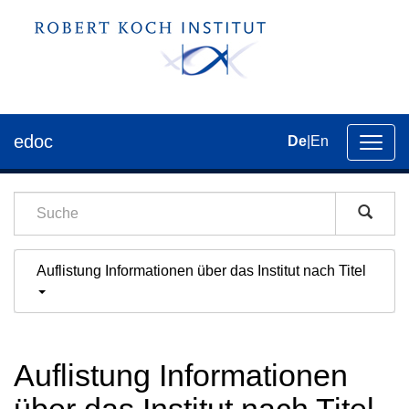
edoc
De
|
En
Umsch
der
Navig
Auflistung Informationen über das Institut nach Titel
Auflistung Informationen