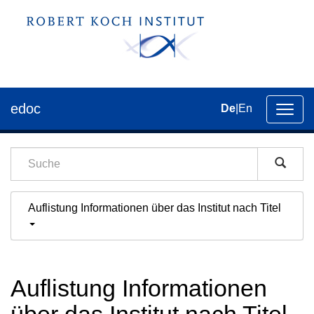
edoc
De
|
En
Umsch
der
Navig
Auflistung Informationen über das Institut nach Titel
Auflistung Informationen