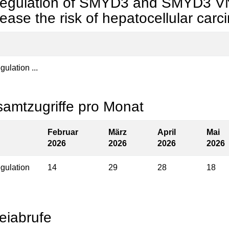
egulation of SMYD3 and SMYD3 V
rease the risk of hepatocellular car
ulation ...
amtzugriffe pro Monat
Februar
März
April
Mai
2026
2026
2026
2026
gulation
14
29
28
18
eiabrufe