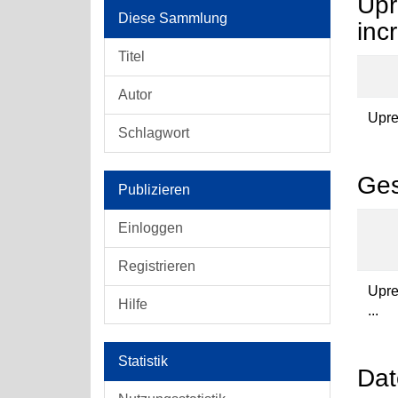
Upr
Diese Sammlung
inc
Titel
Autor
Upreg
Schlagwort
Ges
Publizieren
Einloggen
Registrieren
Upre
Hilfe
...
Statistik
Dat