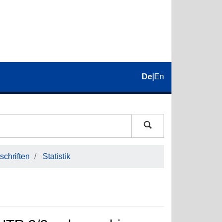
De
|
En
schriften
Statistik