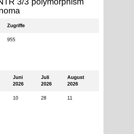
NTR 3/3 polymorphism
cinoma
Zugriffe
955
Juni
Juli
August
2026
2026
2026
10
28
11