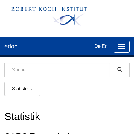
edoc
De
|
En
Umsch
der
Navig
Statistik
Statistik